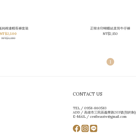
版純棉連帽長褲套裝
正韓水印蝴蝶結直筒牛仔褲
NT$2,500
NT$2,150
NT$3,180
1
CONTACT US
TEL / 0958-860583
ADD / 高雄市三民區義華路203號(預約制)
E-MAIL / cestbeautw@gmail.com