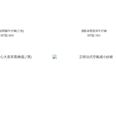
釦闊腿牛仔褲(三色)
淺藍休閒直筒牛仔褲
NT$1,980
NT$1,780