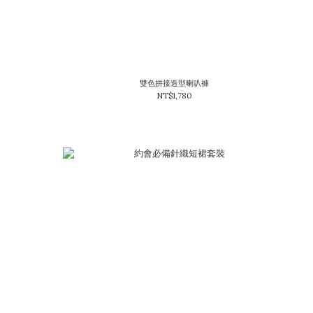
雙色拼接造型喇叭褲
NT$1,780