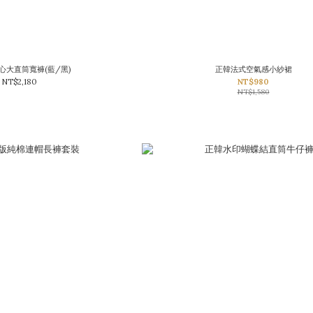
心大直筒寬褲(藍/黑)
正韓法式空氣感小紗裙
NT$2,180
NT$980
NT$1,580