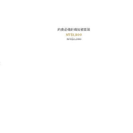
約會必備針織短裙套裝
NT$1,800
NT$2,280