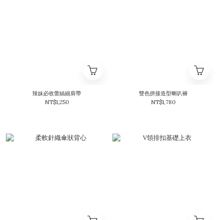
辣妹必收蕾絲細肩帶
雙色拼接造型喇叭褲
NT$1,250
NT$1,780