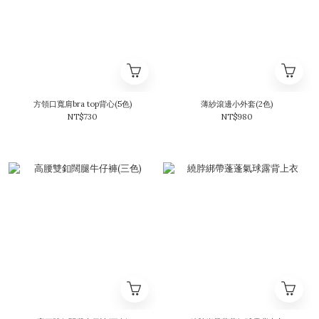
方領口寬肩bra top背心(5色)
薄紗滾邊小外套(2色)
NT$730
NT$980