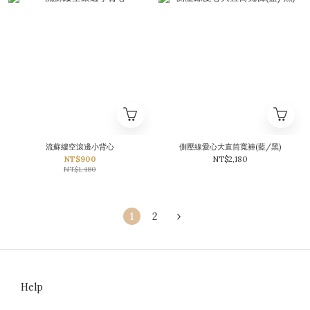
流蘇縷空滾邊小背心
側壓線愛心大直筒寬褲(藍/黑)
NT$900
NT$2,180
NT$1,480
1
2
Help