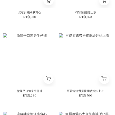
柔軟針織傘狀背心
V領排扣基礎上衣
NT$1,580
NT$1,350
微辣平口連身牛仔褲
可愛肩綁帶拼接網紗娃娃上衣
NT$2,280
NT$1,700