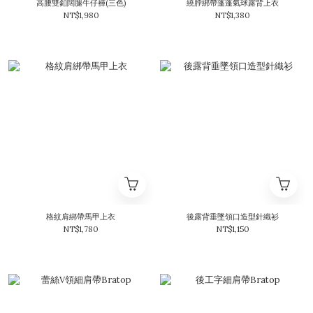
高腰雙釦闊腿牛仔褲(三色)
繞脖綁帶蓬蓬氣球露背上衣
NT$1,980
NT$1,380
格紋肩綁帶馬甲上衣
後露背垂墜領口造型針織衫
NT$1,780
NT$1,150