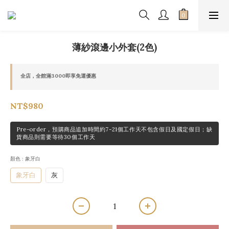
薄紗滾邊小外套(2色)
全店，全館滿3000即享免運優惠
NT$980
Pre-order，預購商品追加時間約7-21個工作天不包含假日及國定假日；缺
貨商品則需要等待30個工作天
顏色
: 象牙白
象牙白
灰