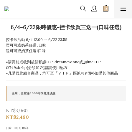
6/4~6/22限時優惠-控卡飲買三送一(口味任選)
控卡飲活動 6/4 12:00 ～ 6/22 23:59
買可可或奶茶任選3口味
送可可或奶茶任選1口味
▪️購買前或收到後請私訊IG：dreamevonne或加line ID：
@749zbzhp(必須加＠)諮詢使用配方
▪️凡購買此組合商品，均可至『ＶＩＰ』區以VIP價格加購其他商品
全店，全館滿3000即享免運優惠
NT$3,960
NT$2,490
口味
: 3可可1奶茶