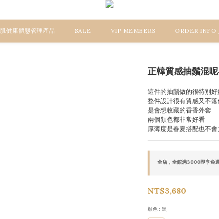
 美肌健康體態管理產品
SALE
VIP MEMBERS
ORDER INFO
正韓質感抽鬚混呢
這件的抽鬚做的很特別好
整件設計很有質感又不落
是會想收藏的香香外套
兩個顏色都非常好看
厚薄度是春夏搭配也不會
全店，全館滿3000即享免
NT$3,680
顏色
: 黑