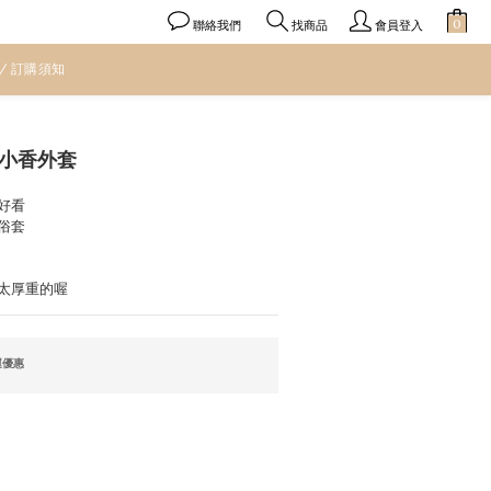
聯絡我們
會員登入
找商品
 / 訂購須知
立即購買
小香外套
好看
俗套
太厚重的喔
運優惠