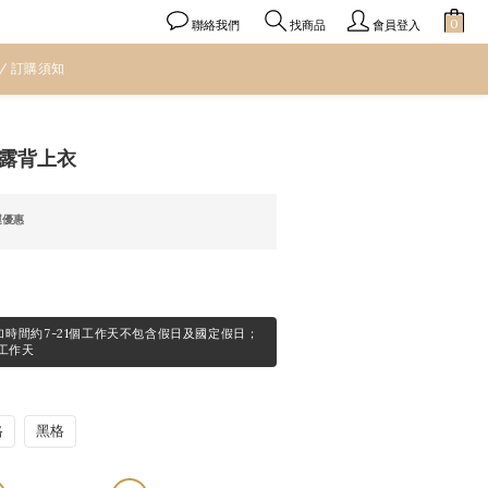
聯絡我們
會員登入
找商品
 / 訂購須知
立即購買
露背上衣
運優惠
品追加時間約7-21個工作天不包含假日及國定假日；
工作天
格
黑格