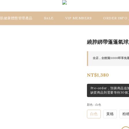
 美肌健康體態管理產品
SALE
VIP MEMBERS
ORDER INFO
繞脖綁帶蓬蓬氣球
全店，全館滿3000即享免
NT$1,380
Pre-order，預購商
缺貨商品則需要等待30個
顏色
: 白色
白色
黃格
粉