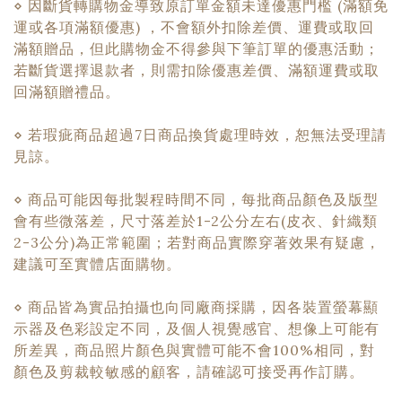
⋄
因斷貨轉購物金導致原訂單金額未達優惠門檻 (滿額免
運或各項滿額優
惠) ，不會額外扣除差價、運費或取回
滿額贈品，但此購物金不得參與下筆訂單的優惠活動；
若斷貨選擇退款者，則需扣除優惠差價、滿額運費或取
回滿額贈禮品。
⋄ 若瑕疵商品超過7日商品換貨處理時效，恕無法受理請
見諒。
⋄ 商品可能因每批製程時間不同，每批商品顏色及版型
會有些微落差，尺寸落差於1-2公分左右(皮衣
、
針織類
2-3公分)為正常範圍；若對商品實際穿著效果有疑慮，
建議可至實體店面購物。
⋄ 商品皆為實品拍攝也向同廠商採購，因各裝置螢幕顯
示器及色彩設定不同，及個人視覺感官
、
想像上可能有
所差異，商品照片顏色與實體可能不會100%相同，對
顏色及剪裁較敏感的顧客，請確認可接受再作訂購。